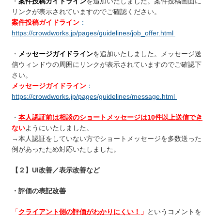
・
案件投稿ガイドライン
を追加いたしました。案件投稿画面に
リンクが表示されていますのでご確認ください。
案件投稿ガイドライン
：
https://crowdworks.jp/pages/guidelines/job_offer.html
・
メッセージガイドライン
を追加いたしました。メッセージ送
信ウィンドウの周囲にリンクが表示されていますのでご確認下
さい。
メッセージガイドライン
：
https://crowdworks.jp/pages/guidelines/message.html
・
本人認証前は相談のショートメッセージは10件以上送信でき
ない
ようにいたしました。
→本人認証をしていない方でショートメッセージを多数送った
例があったため対応いたしました。
【２】UI改善／表示改善など
・評価の表記改善
「
クライアント側の評価がわかりにくい！
」
というコメントを