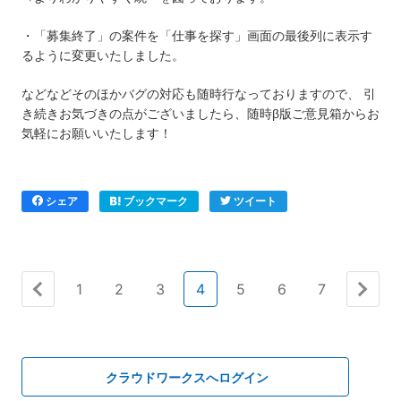
・「募集終了」の案件を「仕事を探す」画面の最後列に表示す
るように変更いたしました。
などなどそのほかバグの対応も随時行なっておりますので、 引
き続きお気づきの点がございましたら、随時β版ご意見箱からお
気軽にお願いいたします！
シェア
ブックマーク
ツイート
1
2
3
4
5
6
7
« 前へ
次へ »
クラウドワークスへログイン