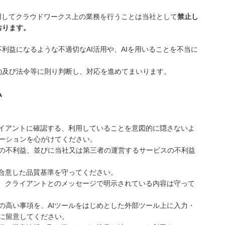
用してクラウドワークス上の業務を行うことは当社として
禁止し
おります。
利益になるような不適切なAI活用や、AIを用いることを不当に
約及び法令等に則り判断し、対応を進めてまいります。
い
ライアントに確認する、利用していることを意図的に隠さないよ
ーションを心がけてください。
の不利益、並びに当社又は第三者の運営するサービスの不利益
と合意した品質基準を守ってください。
件、クライアントとのメッセージで明示されている内容は守って
の高い事項を、AIツールをはじめとした外部ツール上に入力・
に留意してください。