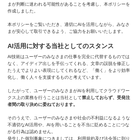
まが判断に迷われる可能性があることを考慮し、本ポリシーを
作成しました。
本ポリシーをご覧いただき、適切にAIを活用しながら、みなさ
まが安心して取引できるよう、ご協力をお願いいたします。
AI活用に対する当社としてのスタンス
AI技術はユーザーのみなさまの仕事を完全に代替するものでは
なく、アイディア出しを手伝ってくれる、文章の誤脱を修正し
たうえでよりよい表現にしてくれるなど、「働く」をより効率
化し、働く人々を支援するものと考えています。
したがって、ユーザーのみなさまがAIを利用してクラウドワー
クス上の業務を行うことは当社として
禁止しておらず、受発注
者間の取り決めに委ねております。
そのうえで、ユーザーのみなさまや社会の不利益になるような
不適切なAI活用や、AIを用いることを不当に貶めることにつな
がる行為は認めません。
発生した個別事象につきましては、利用規約及び法令等に則り