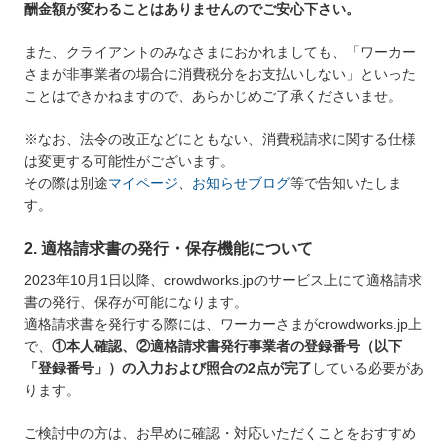
酬金額が変わることはありませんのでご安心下さい。
また、クライアントのみなさまにおかれましても、「ワーカー
さまが非事業者の場合に消費税分をお支払いしない」といった
ことはできかねますので、あらかじめご了承くださいませ。
※なお、法令の改正などにともない、消費税請求に関する仕様
は変更する可能性がございます。
その際は別途
マイページ
、
お知らせブログ
等で告知いたしま
す。
2. 適格請求書の発行・保存機能について
2023年10月1日以降、crowdworks.jpのサービス上にて適格請求
書の発行、保存が可能になります。
適格請求書を発行する際には、ワーカーさまがcrowdworks.jp上
で、
①本人確認、②適格請求書発行事業者の登録番号（以下
「登録番号」）の入力および照合の2点が完了
している必要があ
ります。
ご検討中の方は、お早めに確認・対応いただくことをおすすめ