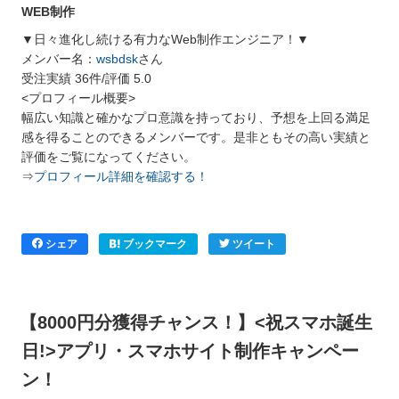
WEB制作
▼日々進化し続ける有力なWeb制作エンジニア！▼
メンバー名：
wsbdsk
さん
受注実績 36件/評価 5.0
<プロフィール概要>
幅広い知識と確かなプロ意識を持っており、予想を上回る満足
感を得ることのできるメンバーです。是非ともその高い実績と
評価をご覧になってください。
⇒
プロフィール詳細を確認する！
シェア
ブックマーク
ツイート
【8000円分獲得チャンス！】<祝スマホ誕生
日!>アプリ・スマホサイト制作キャンペー
ン！