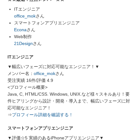
ITエンジニア
office_mok
さん
スマートフォンアプリエンジニア
Econa
さん
Web制作
21Design
さん
ITエンジニア
▼幅広いフェーズに対応可能なエンジニア！▼
メンバー名：
office_mok
さん
受注実績 16件/評価 4.9
<プロフィール概要>
Java, C, HTML/CSS. Windows, UNIX.など様々スキルあり！要
件ヒアリングから設計・開発・導入まで、幅広いフェーズに対
応可能なエンジニア！
⇒
プロフィール詳細を確認する！
スマートフォンアプリエンジニア
▼評価☆5 実績のあるiPhoneアプリエンジニア▼