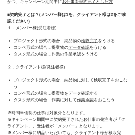
かつ、キャンペーン期間中に
お仕事を契約完了とした方
■契約完了とは？(メンバー様は1を、クライアント様は2をご確
認ください)
１．メンバー様(受注者様)
プロジェクト形式の場合…納品物の
検収完了
をうける
コンペ形式の場合…提案物の
データ確認
をうける
タスク形式の場合…作業の
作業承認
をうける
２．クライアント様(発注者様)
プロジェクト形式の場合…納品物に対して
検収完了
をおこな
う
コンペ形式の場合…提案物を
データ確認
する
タスク形式の場合…作業に対して
作業承認
をおこなう
※時間単価制の仕事は対象外となります。
※キャンペーン期間中に契約完了されたお仕事の発注者が「ク
ライアント」、受注者が「メンバー」となります。
※メンバー様に納品いただいても、クライアント様が検収完