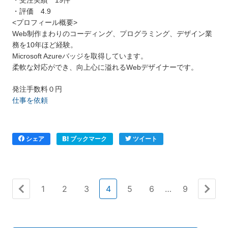
・評価 4.9
<プロフィール概要>
Web制作まわりのコーディング、プログラミング、デザイン業
務を10年ほど経験。
Microsoft Azureバッジを取得しています。
柔軟な対応ができ、向上心に溢れるWebデザイナーです。
発注手数料０円
仕事を依頼
シェア
ブックマーク
ツイート
1
2
3
4
5
6
…
9
« 前
次へ
へ
»