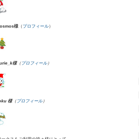
smos様
（
プロフィール
）
ie_k様
（
プロフィール
）
ku 様
（
プロフィール
）
ワークスをご利用の皆々様にとって、