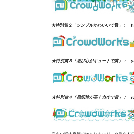
★特別賞２「シンプルかわいいで賞」： ho
★特別賞３「遊び心がキュートで賞」： yur
★特別賞４「視認性が高く力作で賞」： ro
寒さの増す季節ではありますが、クラウド