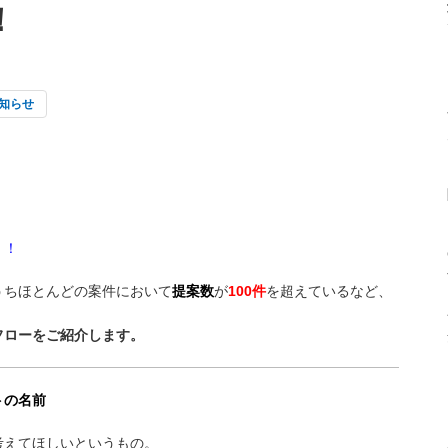
！
知らせ
た！
！！
うちほとんどの案件において
提案数
が
100件
を超えているなど、
フローをご紹介します。
トの名前
考えてほしいというもの。